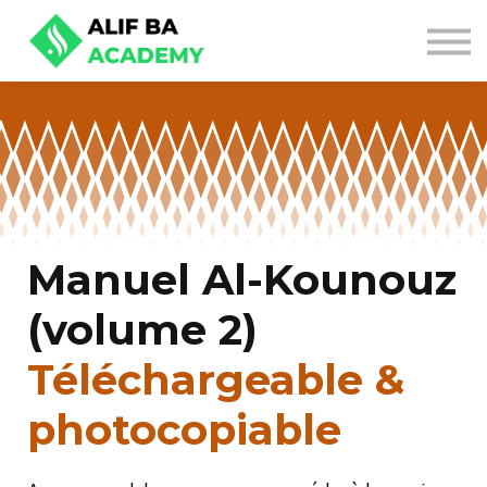
NOS OFFRES
SE CONNECTER
S'INSCRIRE
Manuel Al-Kounouz
(volume 2)
Téléchargeable &
photocopiable