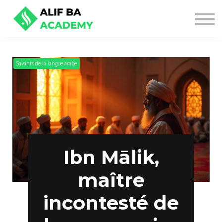
NOS OFFRES
SE CONNECTER
S'INSCRIRE
Savants de la langue arabe
Ibn Mālik,
maître
incontesté de